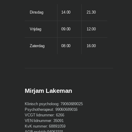
Dinsdag
14.00
21.30
Vrijdag
09.00
12.00
Zaterdag
08.00
16.00
Mirjam Lakeman
Klinisch psycholoog: 79060689025
Psychotherapeut: 99060689016
VCGT lidnummer: 6266
VEN lidnummer: 35091
KvK nummer: 68891059
AGB praktijk:94063331